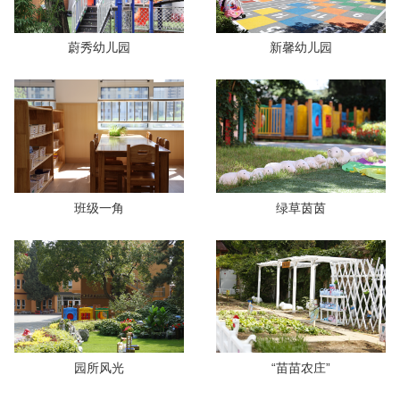
蔚秀幼儿园
新馨幼儿园
班级一角
绿草茵茵
园所风光
“苗苗农庄”